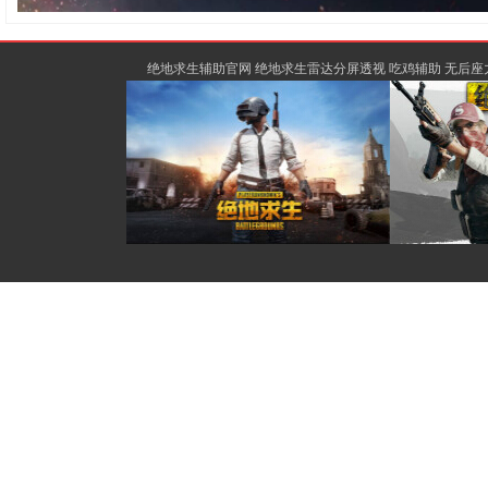
绝地求生辅助官网 绝地求生雷达分屏透视 吃鸡辅助 无后座力除