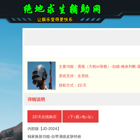
主要功能：透视（方框or骨骼）-自瞄-掩体判断-
系统支持：全系统
授权方式：22/天
详细说明
22/天在线购买
<下>载>地>址>
内部级【JD-2024】
独家换肤功能-自带满级皮肤特效