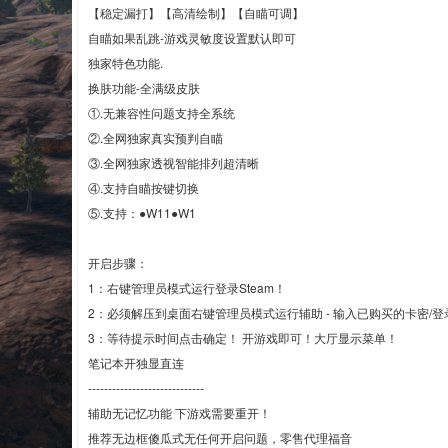
【稳定漏打】【高清绘制】【自瞄可调】
自瞄如果乱跳-游戏灵敏度设置默认即可
独家特色功能.
换肤功能-全满级皮肤
①.无兼容性问题支持全系统
②.全网独家真实预判自瞄
③.全网独家透视智能排列超清晰
④.支持自瞄按键切换
⑤.支持：●W11●W1
开启步骤：
1：右键管理员模式运行登录Steam！
2：必须解压到桌面右键管理员模式运行辅助 - 输入已购买的卡密/登录 
3：等待提示时间点击确定！ 开游戏即可！大厅显示菜单！
笔记本开独显直连
-----------------------------
辅助无记忆功能 下游戏需要重开！
推荐无边框傻瓜式无任何开启问题，零售代理福音