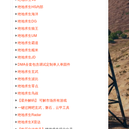
绝地求生HS内部
绝地求生海洋
绝地求生DG
绝地求生狼王
绝地求生UM
绝地求生霸道
绝地求生糯米
绝地求生JD
DMA全套包含调试定制单人单固件
绝地求生玄武
绝地求生波比
绝地求生零点
绝地求生鸟叔
【星外解码】 可解市场所有游戏
一键过网吧玄武，磐石，云甲工具
绝地求生Radar
绝地求生X雷达
【购买自动发号】
绝地求生排位白号