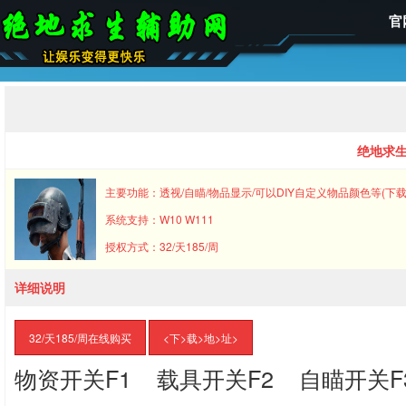
官
绝地求生
主要功能：透视/自瞄/物品显示/可以DIY自定义物品颜色等(
系统支持：W10 W111
授权方式：32/天185/周
详细说明
32/天185/周在线购买
<下>载>地>址>
物资开关F1 载具开关F2 自瞄开关F3