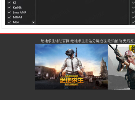
绝地求生辅助官网 绝地求生雷达分屏透视 吃鸡辅助 无后座力除