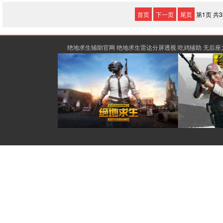
首页
下一页
尾页
第1页 共3
绝地求生辅助官网 绝地求生雷达分屏透视 吃鸡辅助 无后座力除