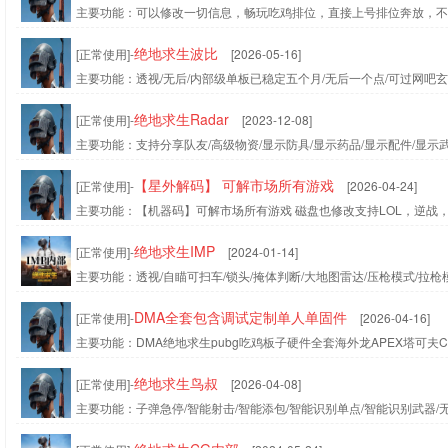
主要功能：可以修改一切信息，畅玩吃鸡排位，直接上号排位奔放，不
绝地求生波比
[正常使用]-
[2026-05-16]
主要功能：透视/无后/内部级单板已稳定五个月/无后一个点/可过网吧玄
绝地求生Radar
[正常使用]-
[2023-12-08]
主要功能：支持分享队友/高级物资/显示防具/显示药品/显示配件/显示武
【星外解码】 可解市场所有游戏
[正常使用]-
[2026-04-24]
主要功能：【机器码】可解市场所有游戏 磁盘也修改支持LOL，逆战，C
绝地求生IMP
[正常使用]-
[2024-01-14]
主要功能：透视/自瞄可扫车/锁头/掩体判断/大地图雷达/压枪模式/拉枪
DMA全套包含调试定制单人单固件
[正常使用]-
[2026-04-16]
主要功能：DMA绝地求生pubg吃鸡板子硬件全套海外龙APEX塔可夫
绝地求生鸟叔
[正常使用]-
[2026-04-08]
主要功能：子弹急停/智能射击/智能添包/智能识别单点/智能识别武器/