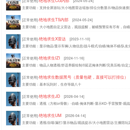
绝地求生CG内部
[正常使用]-
[2024-05-24]
主要功能：支持全屏游玩/大小地图雷达缩放/排位分数显示/物品快速搜
绝地求生TS内部
[正常使用]-
[2024-05-24]
主要功能：大小地图自定义雷达，观战提醒，被瞄预警应有尽有，自瞄
绝地求生X雷达
[正常使用]-
[2023-11-10]
主要功能：显示物品/显示车辆/人物信息/战斗模式/自瞄/掩体不瞄/队友
绝地求生IZI
[正常使用]-
[2024-11-16]
主要功能：物品人物透视/舒适养眼绘制/0延迟掩体判断/完美压枪/自定
绝地求生数据黑号（质量包硬，直接可以打排位）
[正常使用]-
主要功能：基本玩到封，生存等级八十
绝地求生JD
[正常使用]-
[2026-04-14]
主要功能：透视（方框or骨骼）-自瞄-掩体判断-显示KD-手雷预警-
绝地求生UM
[正常使用]-
[2026-04-14]
主要功能：透视/自喵/漏打/显示物品/观战提示/大小地图雷达/主播陪玩