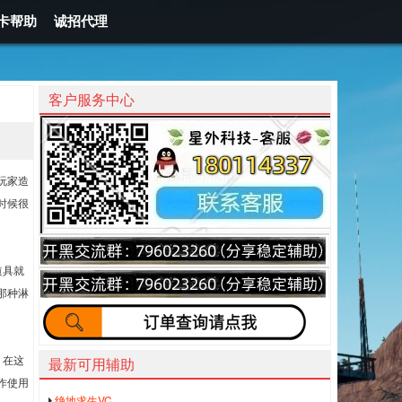
卡帮助
诚招代理
客户服务中心
玩家造
时候很
道具就
那种淋
，在这
最新可用辅助
作使用
绝地求生VC