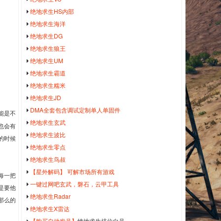
绝地求生HS内部
绝地求生海洋
绝地求生DG
绝地求生狼王
绝地求生UM
绝地求生霸道
绝地求生糯米
绝地求生JD
DMA全套包含调试定制单人单固件
能是不
绝地求生玄武
也会有
绝地求生波比
的时候
绝地求生零点
绝地求生鸟叔
【星外解码】 可解市场所有游戏
每一把
一键过网吧玄武，磐石，云甲工具
是要他
绝地求生Radar
那么的
绝地求生X雷达
【购买自动发号】
绝地求生排位白号