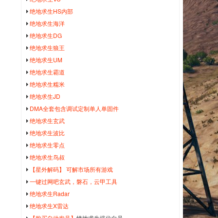
绝地求生HS内部
绝地求生海洋
绝地求生DG
绝地求生狼王
绝地求生UM
绝地求生霸道
绝地求生糯米
绝地求生JD
DMA全套包含调试定制单人单固件
绝地求生玄武
绝地求生波比
绝地求生零点
绝地求生鸟叔
【星外解码】 可解市场所有游戏
一键过网吧玄武，磐石，云甲工具
绝地求生Radar
绝地求生X雷达
【购买自动发号】
绝地求生排位白号