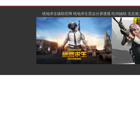
绝地求生辅助官网 绝地求生雷达分屏透视 吃鸡辅助 无后座力除