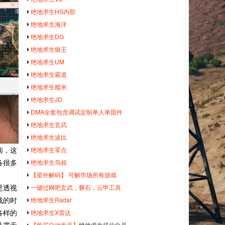
绝地求生HS内部
绝地求生海洋
绝地求生DG
绝地求生狼王
绝地求生UM
绝地求生霸道
绝地求生糯米
绝地求生JD
DMA全套包含调试定制单人单固件
绝地求生玄武
绝地求生波比
绝地求生零点
恼，这
绝地求生鸟叔
备很多
【星外解码】 可解市场所有游戏
一键过网吧玄武，磐石，云甲工具
是透视
绝地求生Radar
战的时
绝地求生X雷达
各样的
【购买自动发号】
绝地求生排位白号