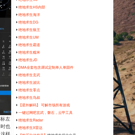
绝地求生HS内部
绝地求生海洋
绝地求生DG
绝地求生狼王
绝地求生UM
绝地求生霸道
绝地求生糯米
绝地求生JD
DMA全套包含调试定制单人单固件
绝地求生玄武
绝地求生波比
绝地求生零点
绝地求生鸟叔
【星外解码】 可解市场所有游戏
一键过网吧玄武，磐石，云甲工具
鼠标左
绝地求生Radar
同时也
绝地求生X雷达
，这样
【购买自动发号】
绝地求生排位白号