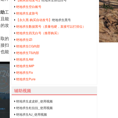
绝地求生空白账号
辅助
工
绝地求生皮肤号
而且能
【永久黑-购买自动发号】
绝地求生黑号
己的攻
绝地求生数据黑号（质量包硬，直接可以打排位）
绝地求生四无白号（推荐购买）
捡取的
绝地求生IZI
直接扫
绝地求生CG内部
中也能
绝地求生TS内部
绝地求生AW
绝地求生IMP
绝地求生Fix
绝地求生Pure
辅助视频
绝地求生皮皮虾_使用视频
绝地求生杜拉拉_使用视频
绝地求生AJ_使用视频