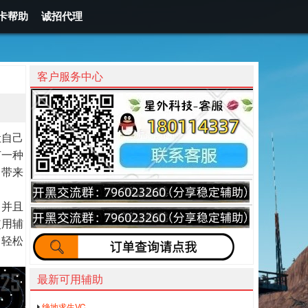
卡帮助
诚招代理
客户服务中心
让自己
有一种
己带来
，并且
使用辅
常轻松
最新可用辅助
绝地求生VC